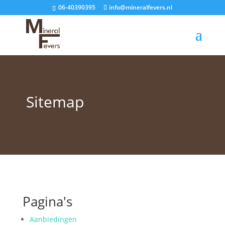
06-40390395
info@mineralfevers.nl
Sitemap
Pagina's
Aanbiedingen