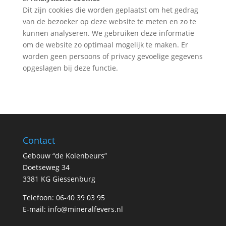
Dit zijn cookies die worden geplaatst om het gedrag
van de bezoeker op deze website te meten en zo te
kunnen analyseren. We gebruiken deze informatie
om de website zo optimaal mogelijk te maken. Er
worden geen persoons of privacy gevoelige gegevens
opgeslagen bij deze functie.
Contact
Gebouw “de Kolenbeurs”
Doetseweg 34
3381 KG Giessenburg
Telefoon: 06-40 39 03 95
E-mail:
info@mineralfevers.nl