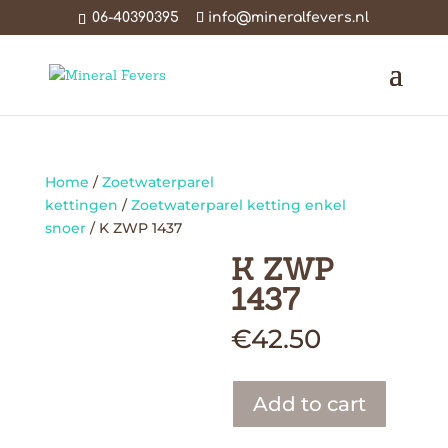
06-40390395
info@mineralfevers.nl
Home
/
Zoetwaterparel
kettingen
/
Zoetwaterparel ketting enkel
snoer
/ K ZWP 1437
K ZWP
1437
€
42.50
Add to cart