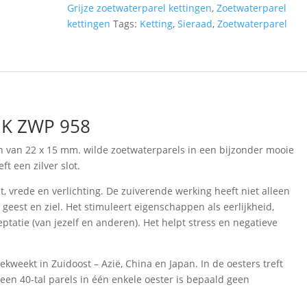
Grijze zoetwaterparel kettingen
,
Zoetwaterparel
kettingen
Tags:
Ketting
,
Sieraad
,
Zoetwaterparel
g K ZWP 958
n van 22 x 15 mm. wilde zoetwaterparels in een bijzonder mooie
ft een zilver slot.
, vrede en verlichting. De zuiverende werking heeft niet alleen
geest en ziel. Het stimuleert eigenschappen als eerlijkheid,
cceptatie (van jezelf en anderen). Het helpt stress en negatieve
kweekt in Zuidoost – Azië, China en Japan. In de oesters treft
 een 40-tal parels in één enkele oester is bepaald geen