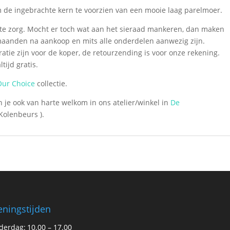
om de ingebrachte kern te voorzien van een mooie laag parelmoer.
te zorg. Mocht er toch wat aan het sieraad mankeren, dan maken
e maanden na aankoop en mits alle onderdelen aanwezig zijn.
atie zijn voor de koper, de retourzending is voor onze rekening.
tijd gratis.
Our Choice
collectie.
 je ook van harte welkom in ons atelier/winkel in
De
Kolenbeurs ).
ningstijden
derdag:
10.00 – 17.00