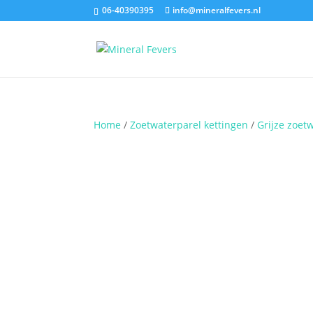
06-40390395
info@mineralfevers.nl
Home
/
Zoetwaterparel kettingen
/
Grijze zoet