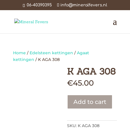
06-40390395
info@mineralfevers.nl
Home
/
Edelsteen kettingen
/
Agaat
kettingen
/ K AGA 308
K AGA 308
€
45.00
Add to cart
SKU:
K AGA 308