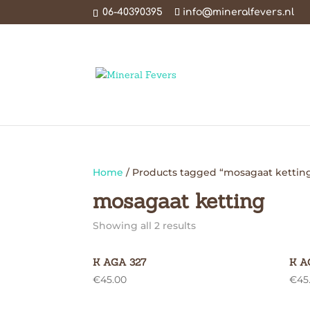
06-40390395
info@mineralfevers.nl
Home
/ Products tagged “mosagaat kettin
mosagaat ketting
Showing all 2 results
K AGA 327
K A
€
45.00
€
45