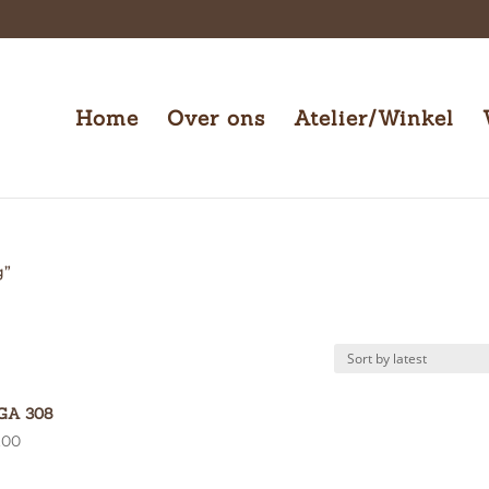
Home
Over ons
Atelier/Winkel
g”
GA 308
.00