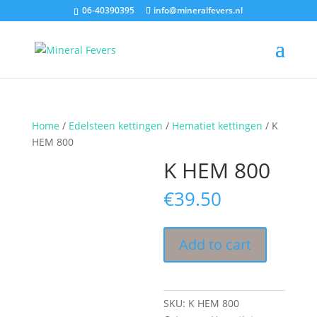
06-40390395
info@mineralfevers.nl
Home
/
Edelsteen kettingen
/
Hematiet kettingen
/ K
HEM 800
K HEM 800
€
39.50
Add to cart
SKU:
K HEM 800