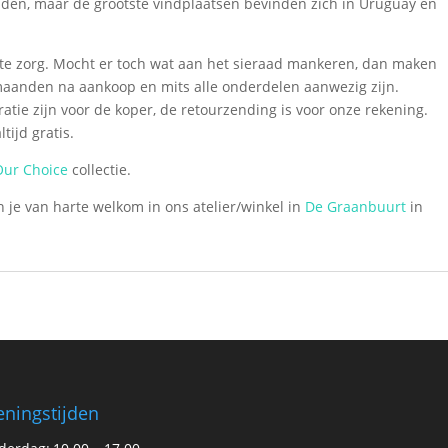
den, maar de grootste vindplaatsen bevinden zich in Uruguay en
te zorg. Mocht er toch wat aan het sieraad mankeren, dan maken
e maanden na aankoop en mits alle onderdelen aanwezig zijn.
atie zijn voor de koper, de retourzending is voor onze rekening.
tijd gratis.
ur Choice
collectie.
 je van harte welkom in ons atelier/winkel in
De Graanbuurt
in
ningstijden