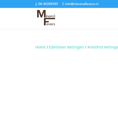
06-40390395
info@mineralfevers.nl
Home
/
Edelsteen kettingen
/
Amethist ketting