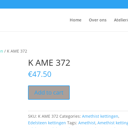
Home
Over ons
Atelier
en
/ K AME 372
K AME 372
€
47.50
Add to cart
SKU:
K AME 372
Categories:
Amethist kettingen
,
Edelsteen kettingen
Tags:
Amethist
,
Amethist kettin