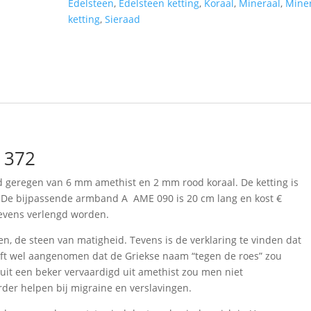
Edelsteen
,
Edelsteen ketting
,
Koraal
,
Mineraal
,
Mine
ketting
,
Sieraad
E 372
nd geregen van 6 mm amethist en 2 mm rood koraal. De ketting is
t. De bijpassende armband A AME 090 is 20 cm lang en kost €
tevens verlengd worden.
n, de steen van matigheid. Tevens is de verklaring te vinden dat
eft wel aangenomen dat de Griekse naam “tegen de roes” zou
uit een beker vervaardigd uit amethist zou men niet
der helpen bij migraine en verslavingen.