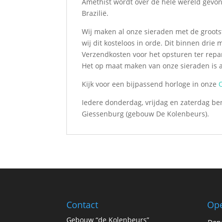
Amethist wordt over de hele wereld gevon
Brazilië.
Wij maken al onze sieraden met de groots
wij dit kosteloos in orde. Dit binnen dri
Verzendkosten voor het opsturen ter repar
Het op maat maken van onze sieraden is al
Kijk voor een bijpassend horloge in onze
O
Iedere donderdag, vrijdag en zaterdag ben
Giessenburg (gebouw De Kolenbeurs).
Contact
Ope
Gebouw “de Kolenbeurs”