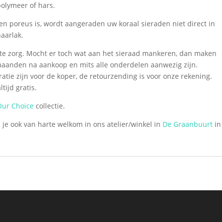
polymeer of hars.
en poreus is, wordt aangeraden uw koraal sieraden niet direct in
aarlak.
te zorg. Mocht er toch wat aan het sieraad mankeren, dan maken
e maanden na aankoop en mits alle onderdelen aanwezig zijn.
atie zijn voor de koper, de retourzending is voor onze rekening.
tijd gratis.
Our Choice
collectie.
je ook van harte welkom in ons atelier/winkel in
De Graanbuurt
in