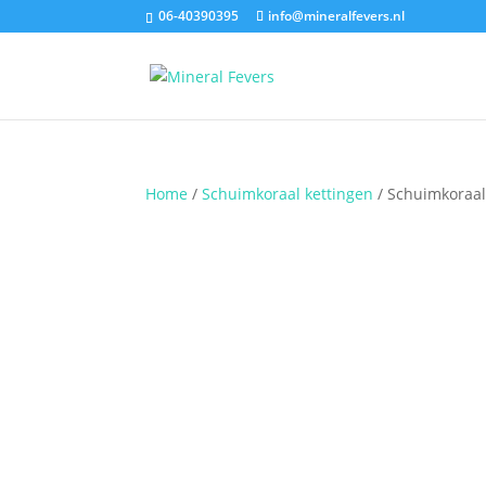
06-40390395
info@mineralfevers.nl
Home
/
Schuimkoraal kettingen
/ Schuimkoraal