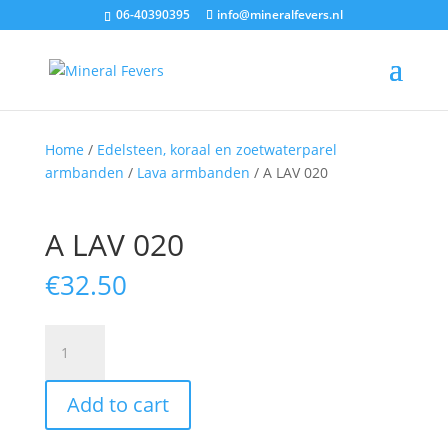
06-40390395
info@mineralfevers.nl
Home
/
Edelsteen, koraal en zoetwaterparel
armbanden
/
Lava armbanden
/ A LAV 020
A LAV 020
€
32.50
A
LAV
020
Add to cart
quantity