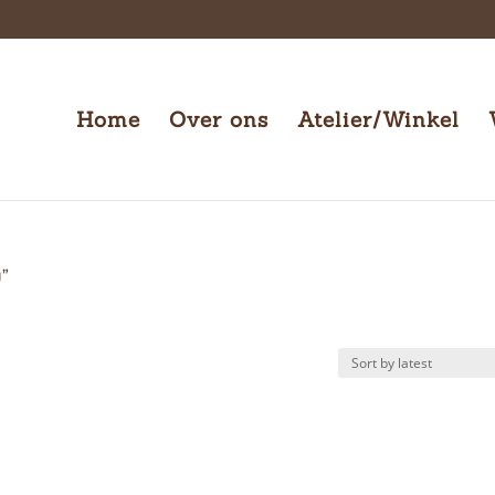
Home
Over ons
Atelier/Winkel
g”