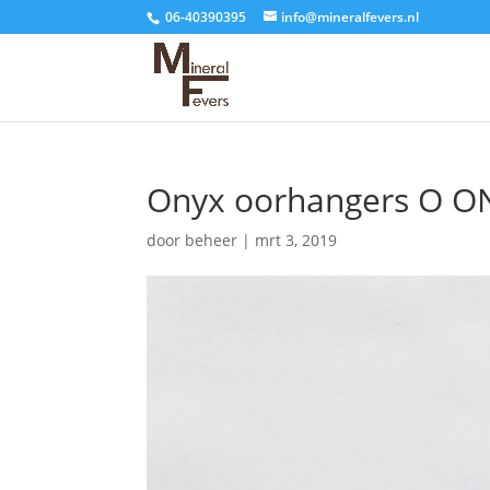
06-40390395
info@mineralfevers.nl
Onyx oorhangers O O
door
beheer
|
mrt 3, 2019