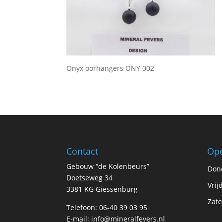
Onyx oorhangers ONY 002
Contact
Ope
Gebouw “de Kolenbeurs”
Don
Doetseweg 34
Vrij
3381 KG Giessenburg
Zate
Telefoon: 06-40 39 03 95
E-mail:
info@mineralfevers.nl