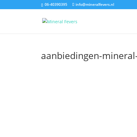
06-40390395
info@mineralfevers.nl
aanbiedingen-mineral