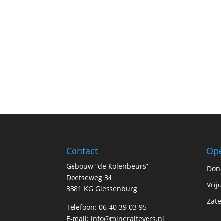
Contact
Ope
Gebouw “de Kolenbeurs”
Don
Doetseweg 34
Vrij
3381 KG Giessenburg
Zate
Telefoon: 06-40 39 03 95
E-mail:
info@mineralfevers.nl