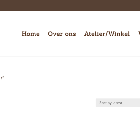
Home
Over ons
Atelier/Winkel
r”