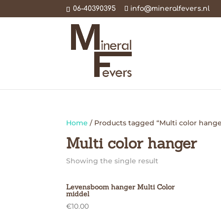
06-40390395
info@mineralfevers.nl
Home
/ Products tagged “Multi color hange
Multi color hanger
Showing the single result
Levensboom hanger Multi Color
middel
€
10.00