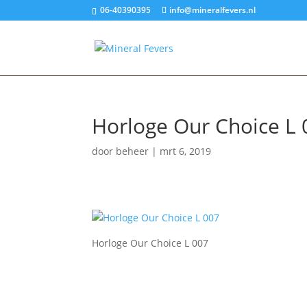
06-40390395
info@mineralfevers.nl
Horloge Our Choice L 
door
beheer
|
mrt 6, 2019
Horloge Our Choice L 007