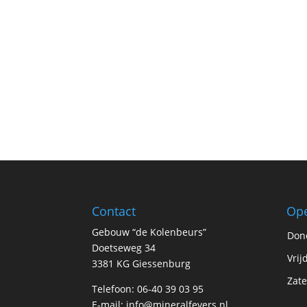
Contact
Ope
Gebouw “de Kolenbeurs”
Don
Doetseweg 34
Vrij
3381 KG Giessenburg
Zate
Telefoon: 06-40 39 03 95
E-mail:
info@mineralfevers.nl