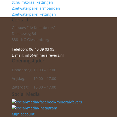
Schuimkoraal kettingen
Zoetwaterparel armbanden
Zoetwaterparel kettingen
Contact
Gebouw “de Kolenbeurs”
Doetseweg 34
3381 KG Giessenburg
Telefoon: 06-40 39 03 95
E-mail:
info@mineralfevers.nl
Openingstijden
Donderdag:
10.00 – 17.00
Vrijdag:
10.00 – 17.00
Zaterdag:
10.00 – 17.00
Social Media
Mijn account