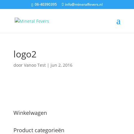
06-40390395
info@mineralfevers.nl
logo2
door
Vanoo Test
|
jun 2, 2016
Winkelwagen
Product categorieën