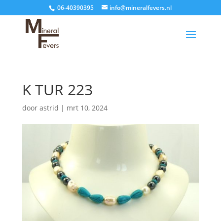
06-40390395
info@mineralfevers.nl
K TUR 223
door
astrid
|
mrt 10, 2024