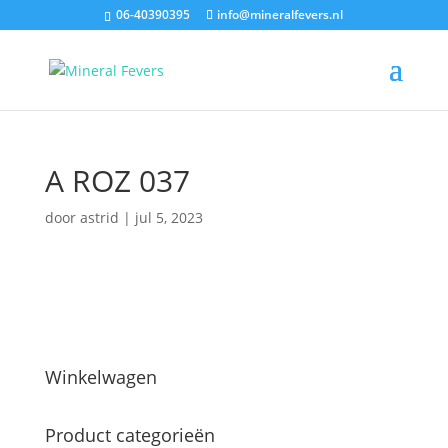
06-40390395
info@mineralfevers.nl
A ROZ 037
door
astrid
|
jul 5, 2023
Winkelwagen
Product categorieën