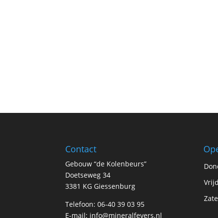
Contact
Ope
Gebouw “de Kolenbeurs”
Don
Doetseweg 34
Vrij
3381 KG Giessenburg
Zate
Telefoon: 06-40 39 03 95
E-mail:
info@mineralfevers.nl