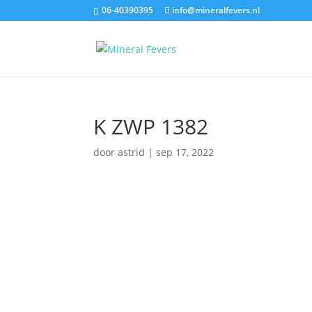
06-40390395
info@mineralfevers.nl
K ZWP 1382
door
astrid
|
sep 17, 2022