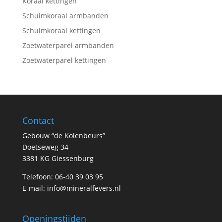
Koraal kettingen
Schuimkoraal armbanden
Schuimkoraal kettingen
Zoetwaterparel armbanden
Zoetwaterparel kettingen
Contact
Gebouw “de Kolenbeurs”
Doetseweg 34
3381 KG Giessenburg
Telefoon: 06-40 39 03 95
E-mail:
info@mineralfevers.nl
Openingstijden