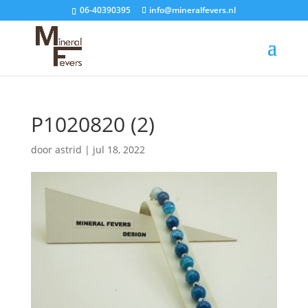
06-40390395
info@mineralfevers.nl
P1020820 (2)
door
astrid
|
jul 18, 2022